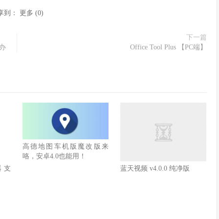
享到：
更多
(
0
)
下一篇
/办
Office Tool Plus 【PC端】
高德地图车机版魔改版来
咯，安卓4.0也能用！
器 支
蓝天视频 v4.0.0 纯净版