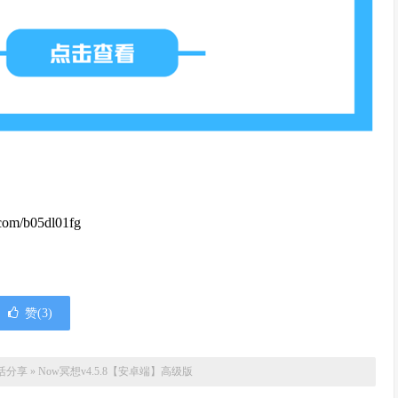
m/b05dl01fg
赞(
3
)
活分享
»
Now冥想v4.5.8【安卓端】高级版