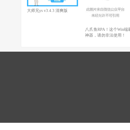
大师兄ys v3.4.3 清爽版
八爪鱼RPA！这个Win端
神器，请勿非法使用！