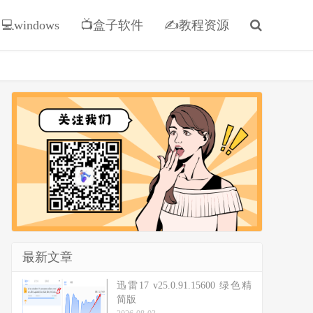
💻windows
📺盒子软件
✍教程资源
最新文章
迅雷17 v25.0.91.15600 绿色精
简版