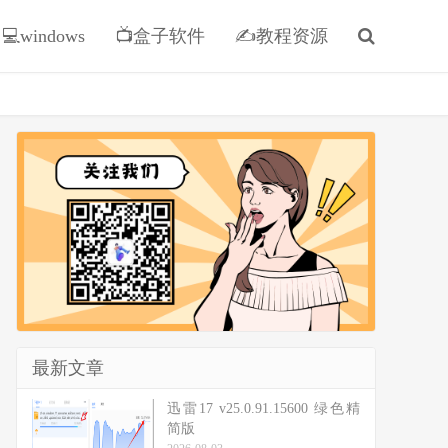
💻windows
📺盒子软件
✍教程资源
最新文章
迅雷17 v25.0.91.15600 绿色精
简版