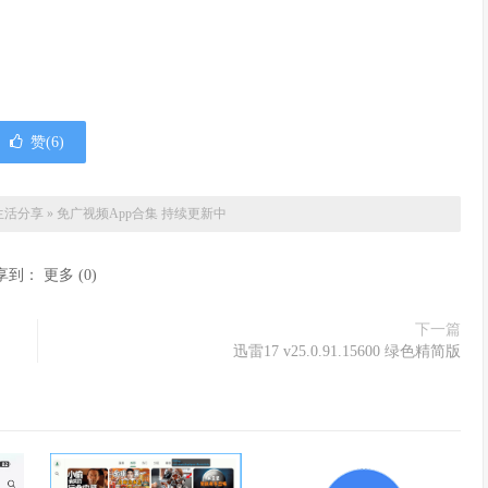
赞(
6
)
生活分享
»
免广视频App合集 持续更新中
享到：
更多
(
0
)
下一篇
迅雷17 v25.0.91.15600 绿色精简版