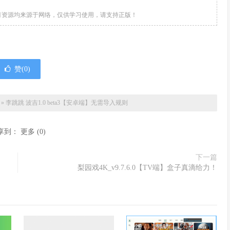
有资源均来源于网络，仅供学习使用，请支持正版！
赞(
0
)
»
李跳跳 波吉1.0 beta3【安卓端】无需导入规则
享到：
更多
(
0
)
下一篇
梨园戏4K_v9.7.6.0【TV端】盒子真滴给力！