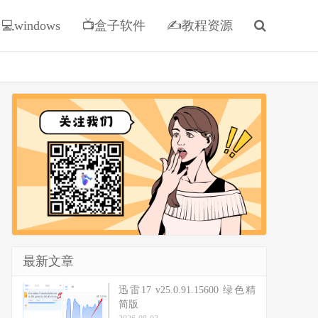
💻windows
📺盒子软件
✍教程资源
最新文章
迅雷17 v25.0.91.15600 绿色精
简版