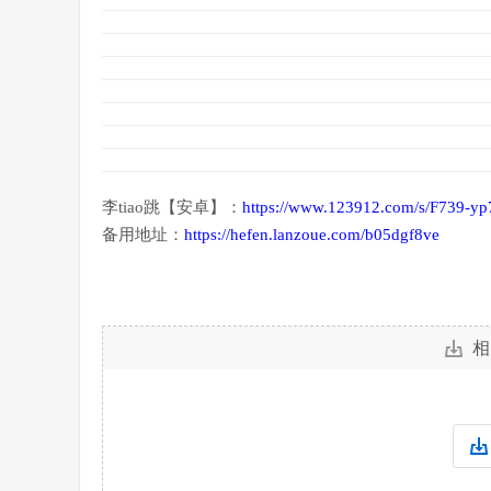
李tiao跳【安卓】：
https://www.123912.com/s/F739-y
备用地址：
https://hefen.lanzoue.com/b05dgf8ve
相