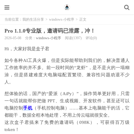
当前位置：
我的生活分享
>
windows-小程序
>
正文
Pro 1.1.0专业版，邀请码已泄露，冲！
2026-05-08
分类：
windows-小程序
阅读(1397)
评论(0)
Hi，大家好我是盒子君
如今各种AI工具火爆，但是实际能帮助到我们的，解决普通人
工作效率的并不多。前一段时间的“龙虾”，是不是火的一塌糊
涂，但是搭建难度大
电脑端配置繁琐、兼容性问题劝退不少
人
。
想体验的话，国产的“爱派（AiPy）”，操作简单更好用，只需
一句话就能帮你把做 PPT、生成视频、开发软件，甚至还可以
电脑控制
手机
（手机控制电脑）……基本上电脑能干的活，它
都能干，数据全程本地处理，不用上传云端就很安全。
这次盒子君搞来了免费的邀请码（098K），可获得百万级
token！