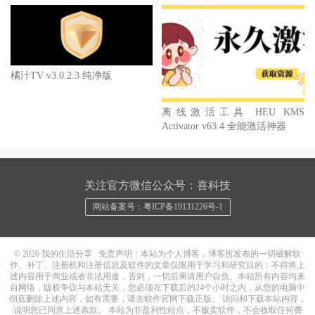
橘汁TV v3.0.2.3 纯净版
离线激活工具 HEU KMS
Activator v63.4 全能激活神器
关注官方微信公众号：喜科技
网站备案号：粤ICP备19131226号-1
© 2026
我的生活分享
免责声明：本站为个人博客，博客所发布的一切破解软
件、补丁、注册机和注册信息及软件的文章仅限用于学习和研究目的；不得将上
述内容用于商业或者非法用途，否则，一切后果请用户自负。本站所有内容均来
自网络，版权争议与本站无关，您必须在下载后的24个小时之内，从您的电脑中
彻底删除上述内容，如有需要，请去软件官网下载正版。 访问和下载本站内容，
说明您已同意上述条款。 本站为非盈利性站点，不贩卖软件，不会收取任何费