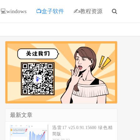
💻windows
📺盒子软件
✍教程资源
最新文章
迅雷17 v25.0.91.15600 绿色精
简版